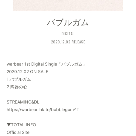
バブルガム
DIGITAL
2020.12.02 RELEASE
warbear 1st Digital Single「バブルガム」
2020.12.02 ON SALE
1.バブルガム
2.陶器の心
STREAMING&DL
https://warbear.lnk.to/bubblegumYT
▼TOTAL INFO
Official Site