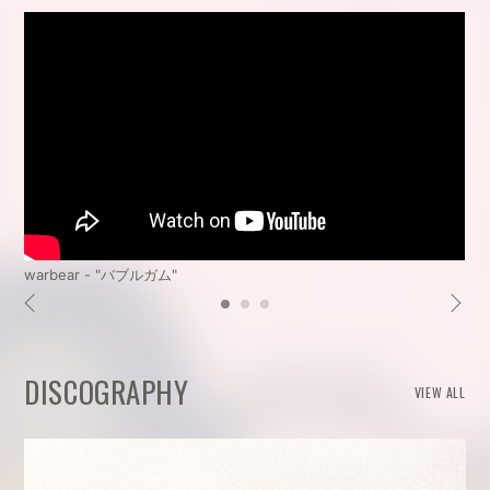
warbear - "バブルガム"
DISCOGRAPHY
VIEW ALL