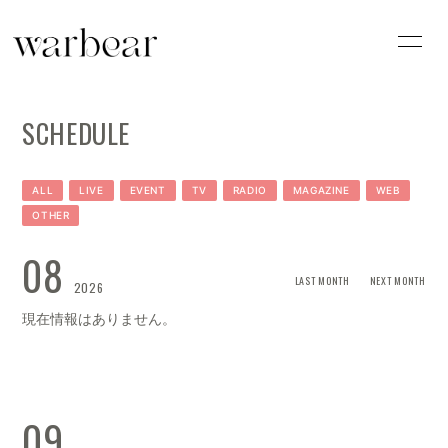
HOME
INFORMATION
SCHEDULE
SCHEDULE
PROFILE
VIDEO
DISCOGRAPHY
ALL
LIVE
EVENT
TV
RADIO
MAGAZINE
WEB
OTHER
08
LAST MONTH
NEXT MONTH
2026
現在情報はありません。
09