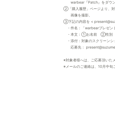
warbear『Patch』をダ
②「購入履歴」ページより、
画像を撮影。
③下記の内容を < present@s
・件名：「warbearプレゼ
・本文：①お名前 ②性別 
・添付：対象のスクリーンシ
応募先： present@suzumest
※対象者様へは、ご応募頂いた
※メールのご連絡は、10月中旬