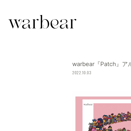
warbear『Patc
2022.10.03